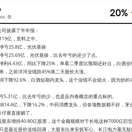
公司披露了半年报：
119亿，意料之中。
亏25.8亿，光伏基操
净亏25.69亿，光伏基操，比去年亏的还少了点。
净利4.43亿，同比下降25%，单看二季度比预期还好点，白酒
来，之前洋河业绩跌45%第二天股价大涨。
润下降92.6%，白酒短期内龙头，这个业绩不会熄火，因为炒的
亏5.31亿，比去年亏的少，也是反内卷概念的重点标的。
润14.4亿，下降16.2%，中药消费龙头，但各项数据都不好，
片仔癀直接躺了。
股股东增持40-80亿股票，这个金额规模对于长电这种7000亿巨
只是最近股价连续回调，大股东出来安抚军心。长江电力毫无疑