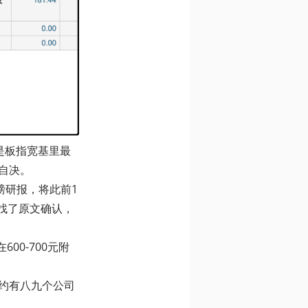
它是板指宽基里最
自决。
磅研报，将此前1
去找了原文确认，
00-700元附
约有八九个公司