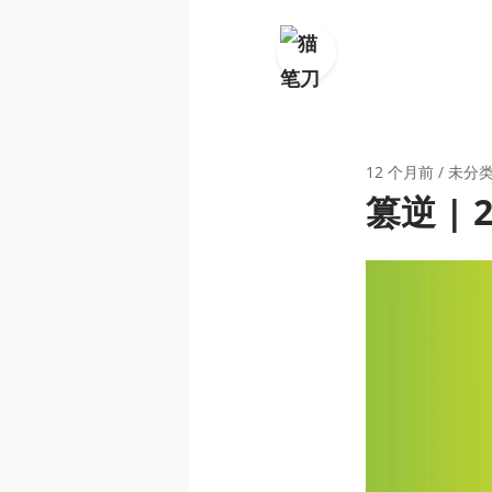
12 个月前
/
未分
篡逆 |