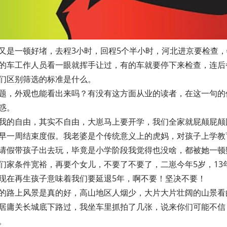
又是一顿好堵，去程3小时，回程5个半小时，河北进京要检查
的车工作人员看一眼就挥手让过，有的车就要停下来检查，连后
们区别筛选的标准是什么。
题，外观也能看出来吗？有没有这方面从业的读者，在这一句的
惑。
我的自由，其实不自由，大崽马上要开学，我们全家就屁颠屁颠
早一周结束度假。我老婆是个传统意义上的虎妈，对孩子上学教
请假带孩子出去玩，毕竟是小学阶段我觉得也没啥，都被她一顿
们家条件宽裕，再要个女儿，不要了不要了，二崽今年5岁，13
现在再生孩子意味着我们要延退5年，啊不要！坚决不要！
的路上风景是真的好，高山地区人烟少，大片大片壮阔的山景看
居庸关长城底下路过，我坐车里抓拍了几张，说来你们可能不信
。