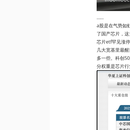
……
a股是在气势如虹
了国产芯片，这
芯片etf罕见涨
几大宽基里最醒目
多一些。科创5
分权重是芯片行