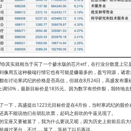
etf你其实就相当于买了一个掺水版的芯片etf，在行业分散度上
到像周五这种极端行情它也有可能是赚最多的，盈亏同源，诸君
都在讨论寒武纪的价格是否高估，但就在8月24日，高盛发布重
价上调50%，最新目标价是1835元。因为数字有些炸裂，我特地
一下，高盛提出1223元目标价是在4月份，当时寒武纪的股价在6
还真不能说他们在胡乱吹票，起码之前吹的牛逼兑现了。
的宝座又要被篡了，我为什么要说又呢，因为历史上前前后后大
超越过茅台，不过……算了，等超了以后再说。